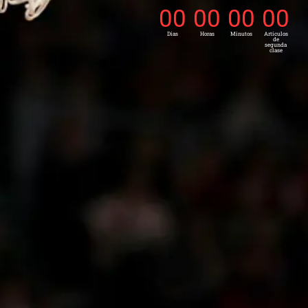
00
00
00
00
Días
Horas
Minutos
Artículos
de
segunda
clase